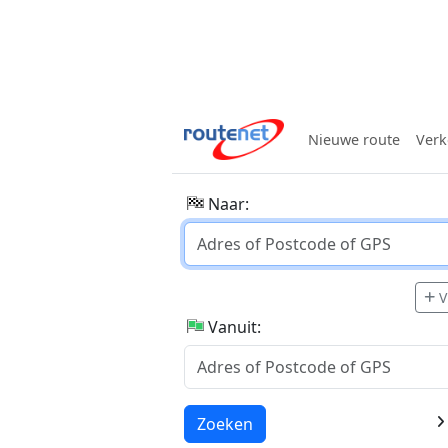
Nieuwe route
Verk
Naar:
V
Vanuit:
Laden...
Zoeken