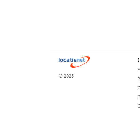
© 2026
P
C
C
O