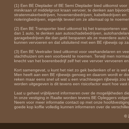
(1) Een BE Dieplader of BE Semi Dieplader bied uitkomst voor
minikraan of middelgroot kraan vervoer, te denken aan bijvoor
stratenmakerbedrijven, hoveniersbedrijven, kabelbedrijven en
rioleringbedrijven, eigenlijk teveel om ze allemaal op te noeme
(2) Een BE Transporter bied uitkomst bij het transporteren va
dan 1 auto, te denken aan autoschadebedrijven, autohandelar
garagebedrijven die dan geld besparen als ze meerdere auto's
kunnen vervoeren en dat uitsluitend met een BE rijbewijs op za
(3) Een BE Veetrailer bied uitkomst voor veehandelaren en v
slachthuizen om een voorbeeld te noemen. Terwijl men normaa
knecht van het boerenbedrijf zelf het vee vervoer vervoeren e
Kort samengevat, u kunt het niet zo gek bedenken of er is we
Men heeft aan een BE rijbewijs genoeg en daarom wordt er doo
reken maar eens snel uit wat u een vrachtwagen rijbewijs zou 
worden uitgegeven is dit tevens een risicofactor want hoe vas
Laat u geheel vrijblijvend informeren over de mogelijkheden d
In onze vestiging in Raalte worden tevens BE Opleggers volg
Neem voor meer informatie contact op met onze hoofdvestiging
goede kop koffie volledig kunnen informeren over de verschill
© 